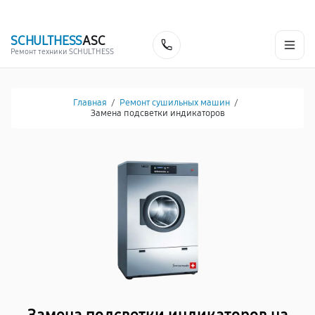
г. Чебоксары
Ежедневно с 9:00 до 21:00
+7 (835) 220-15-32
SCHULTHESS
ASC
Заказать
Ремонт техники SCHULTHESS
Главная
/
Ремонт сушильных машин
/
Замена подсветки индикаторов