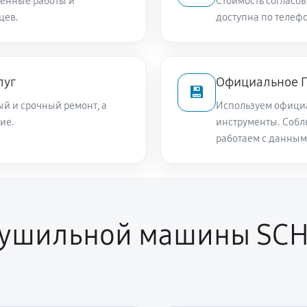
енные работы и
Стоимость согласов
цев.
доступна по телефо
луг
Официальное П
💾
й и срочный ремонт, а
Используем офици
ие.
инструменты. Собл
работаем с данным
сушильной машины SCHU