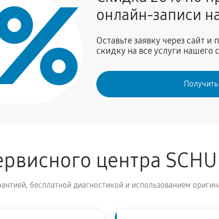
0%
940 руб
онлайн-записи на
 SCHULTHESS Spirit 660 Titan
850 руб
Оставьте заявку через сайт и
скидку на все услуги нашего 
770 руб
Получить
940 руб
машины SCHULTHESS Spirit 660
850 руб
ервисного центра SCH
1440 руб
HULTHESS Spirit 660 Titan Rock
антией, бесплатной диагностикой и использованием оригин
ы SCHULTHESS Spirit 660 Titan
2380 руб