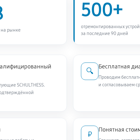
500+
8
отремонтированных устрой
 на рынке
за последние 90 дней
квалифицированный
Бесплатная ди
🔍
Проводим бесплатн
и согласовываем с
тующие SCHULTHESS.
подтверждённой
и
Понятная стоим
₽