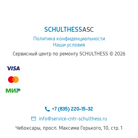
Обращение после окончания гарантийного
срока.
Программные сбои, если это не указано в
SCHULTHESS
ASC
отдельных условиях.
Политика конфиденциальности
Наши условия
Если комплектующие куплены
Сервисный центр по ремонту SCHULTHESS ©
2026
самостоятельно
Гарантия на выполненные работы может
сохраняться полностью или частично, если
соблюдены следующие условия:
Предоставленные детали подходят по
техническим параметрам и не имеют внешних
+7 (835) 220-15-32
дефектов.
info@service-cntr-schulthess.ru
Установка была выполнена нашим сервисным
Чебоксары, просп. Максима Горького, 10, стр. 1
центром.
При этом гарантия на сами комплектующие