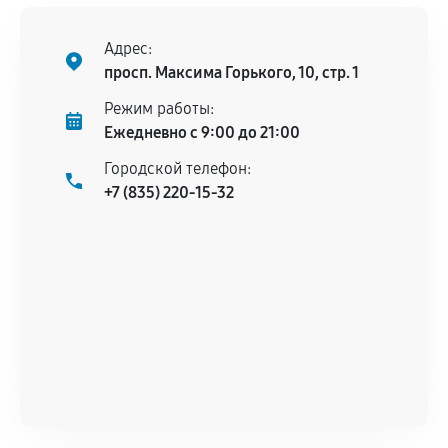
Поломка установленной детали при
нормальной эксплуатации в течение
Адрес:
гарантийного срока.
просп. Максима Горького, 10, стр. 1
Несоответствие комплектующей заявленным
Режим работы:
техническим характеристикам.
Ежедневно с 9:00 до 21:00
Городской телефон:
+7 (835) 220-15-32
Документы для подтверждения
гарантии
Гарантийный талон.
Акт выполненных работ с датой, перечнем
услуг и сроком гарантии.
Документы на установленные комплектующие
и кассовый чек.