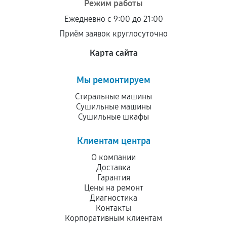
Режим работы
остается на стороне производителя или
Ежедневно с 9:00 до 21:00
продавца. За качество сторонних деталей
Приём заявок круглосуточно
сервисный центр ответственности не несет.
Карта сайта
Мы ремонтируем
Стиральные машины
Сушильные машины
Сушильные шкафы
Клиентам центра
О компании
Доставка
Гарантия
Цены на ремонт
Диагностика
Контакты
Корпоративным клиентам