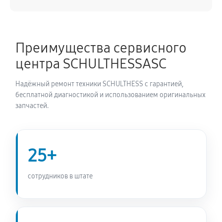
Замена питающего кабеля
940 руб
60 минут
Преимущества сервисного
Замена дисплея сушильной машины SCHULTHESS
центра SCHULTHESSASC
Spirit 660 Ever Rose
850 руб
60 минут
Надёжный ремонт техники SCHULTHESS с гарантией,
бесплатной диагностикой и использованием оригинальных
Замена подсветки индикаторов
запчастей.
770 руб
60 минут
Замена электродвигателя
25+
940 руб
60 минут
сотрудников в штате
Замена электросхемы сушильной машины
SCHULTHESS Spirit 660 Ever Rose
850 руб
60 минут