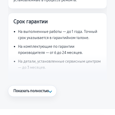
установленные в процессе ремонта.
Срок гарантии
На выполненные работы — до 1 года. Точный
срок указывается в гарантийном талоне.
На комплектующие по гарантии
производителя — от 6 до 24 месяцев.
На детали, установленные сервисным центром
— до 3 месяцев.
Что считается гарантийным случаем
Показать полностью
Повторное возникновение неисправности,
напрямую связанной с выполненным
ремонтом.