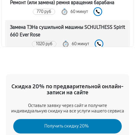
Ремонт (или замена) ремня вращения барабана
770 руб
60 минут
Замена ТЭНа сушильной машины SCHULTHESS Spirit
660 Ever Rose
1020 руб
60 минут
Восстановление функций системы вентилирования
1190 руб
60 минут
Замена устройств управления
Скидка 20% по предварительной онлайн-
записи на сайте
680 руб
60 минут
Оставьте заявку через сайт и получите
Устранение засора сушильной машины
индивидуальную скидку на все услуги нашего сервиса
SCHULTHESS Spirit 660 Ever Rose
1360 руб
60 минут
Получить скидку 20%