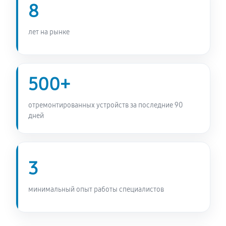
8
Замена бака сушильной машины SCHULTHESS Spirit
660 Ever Rose
лет на рынке
1440 руб
60 минут
Ремонт барабана сушильной машины SCHULTHESS
500+
Spirit 660 Ever Rose
2380 руб
60 минут
отремонтированных устройств за последние 90
дней
3
минимальный опыт работы специалистов