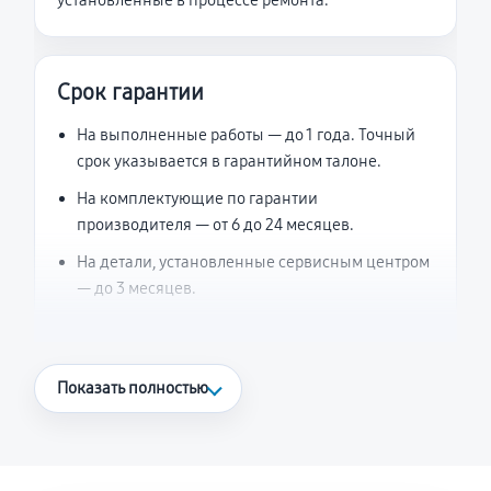
установленные в процессе ремонта.
Срок гарантии
На выполненные работы — до 1 года. Точный
срок указывается в гарантийном талоне.
На комплектующие по гарантии
производителя — от 6 до 24 месяцев.
На детали, установленные сервисным центром
— до 3 месяцев.
Что считается гарантийным случаем
Показать полностью
Повторное возникновение неисправности,
напрямую связанной с выполненным
ремонтом.