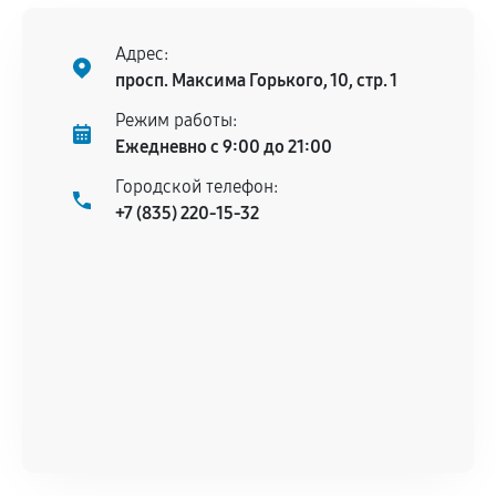
Поломка установленной детали при
нормальной эксплуатации в течение
Адрес:
гарантийного срока.
просп. Максима Горького, 10, стр. 1
Несоответствие комплектующей заявленным
Режим работы:
техническим характеристикам.
Ежедневно с 9:00 до 21:00
Городской телефон:
+7 (835) 220-15-32
Документы для подтверждения
гарантии
Гарантийный талон.
Акт выполненных работ с датой, перечнем
услуг и сроком гарантии.
Документы на установленные комплектующие
и кассовый чек.