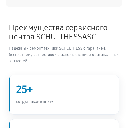
Замена питающего кабеля
940 руб
60 минут
Преимущества сервисного
Замена дисплея сушильной машины SCHULTHESS
центра SCHULTHESSASC
MDA1.106FH3L Iconic Gold
850 руб
60 минут
Надёжный ремонт техники SCHULTHESS с гарантией,
бесплатной диагностикой и использованием оригинальных
Замена подсветки индикаторов
запчастей.
770 руб
60 минут
Замена электродвигателя
25+
940 руб
60 минут
сотрудников в штате
Замена электросхемы сушильной машины
SCHULTHESS MDA1.106FH3L Iconic Gold
850 руб
60 минут