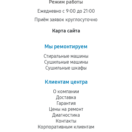
Режим работы
остается на стороне производителя или
Ежедневно с 9:00 до 21:00
продавца. За качество сторонних деталей
Приём заявок круглосуточно
сервисный центр ответственности не несет.
Карта сайта
Мы ремонтируем
Стиральные машины
Сушильные машины
Сушильные шкафы
Клиентам центра
О компании
Доставка
Гарантия
Цены на ремонт
Диагностика
Контакты
Корпоративным клиентам