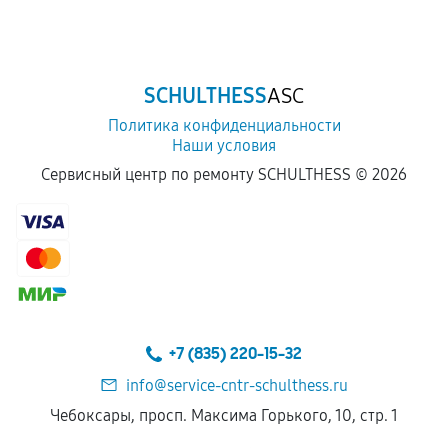
Обращение после окончания гарантийного
срока.
Программные сбои, если это не указано в
SCHULTHESS
ASC
отдельных условиях.
Политика конфиденциальности
Наши условия
Если комплектующие куплены
Сервисный центр по ремонту SCHULTHESS ©
2026
самостоятельно
Гарантия на выполненные работы может
сохраняться полностью или частично, если
соблюдены следующие условия:
Предоставленные детали подходят по
техническим параметрам и не имеют внешних
+7 (835) 220-15-32
дефектов.
info@service-cntr-schulthess.ru
Установка была выполнена нашим сервисным
Чебоксары, просп. Максима Горького, 10, стр. 1
центром.
При этом гарантия на сами комплектующие