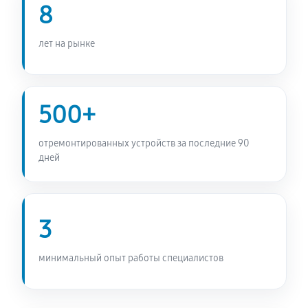
8
Замена бака сушильной машины SCHULTHESS
MDA1.106FH3L Iconic Gold
лет на рынке
1440 руб
60 минут
Ремонт барабана сушильной машины SCHULTHESS
500+
MDA1.106FH3L Iconic Gold
2380 руб
60 минут
отремонтированных устройств за последние 90
дней
3
минимальный опыт работы специалистов