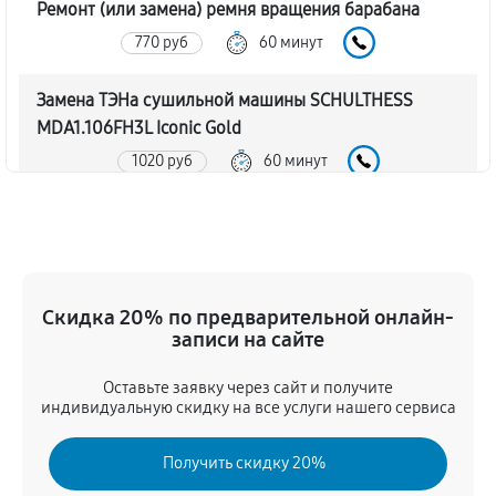
Ремонт (или замена) ремня вращения барабана
770 руб
60 минут
Замена ТЭНа сушильной машины SCHULTHESS
MDA1.106FH3L Iconic Gold
1020 руб
60 минут
Восстановление функций системы вентилирования
1190 руб
60 минут
Замена устройств управления
Скидка 20% по предварительной онлайн-
записи на сайте
680 руб
60 минут
Оставьте заявку через сайт и получите
Устранение засора сушильной машины
индивидуальную скидку на все услуги нашего сервиса
SCHULTHESS MDA1.106FH3L Iconic Gold
1360 руб
60 минут
Получить скидку 20%