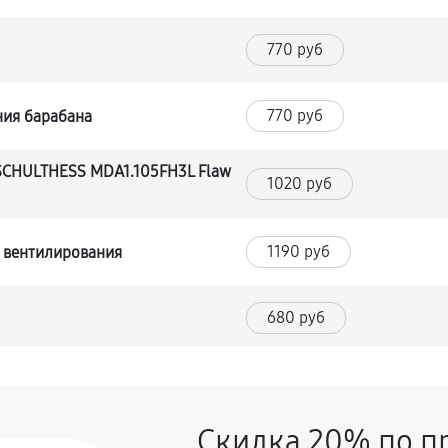
770 руб
770 руб
ния барабана
SCHULTHESS MDA1.105FH3L Flaw
1020 руб
1190 руб
 вентилирования
680 руб
ашины SCHULTHESS MDA1.105FH3L
1360 руб
Скидка 20% по п