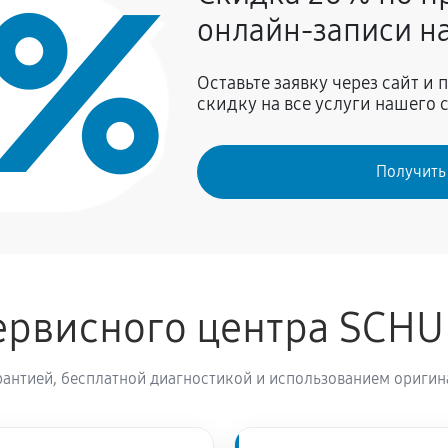
0%
940 руб
онлайн-записи на
ны SCHULTHESS MDA1.105FH3L
850 руб
Оставьте заявку через сайт и
скидку на все услуги нашего 
770 руб
Получить
940 руб
 машины SCHULTHESS
850 руб
ервисного центра SCH
CHULTHESS MDA1.105FH3L Flaw
1440 руб
антией, бесплатной диагностикой и использованием оригин
ины SCHULTHESS MDA1.105FH3L
2380 руб