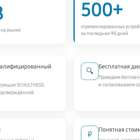
500+
8
отремонтированных устрой
 на рынке
за последние 90 дней
квалифицированный
Бесплатная ди
🔍
Проводим бесплатн
и согласовываем с
тующие SCHULTHESS.
подтверждённой
и
Понятная стоим
₽