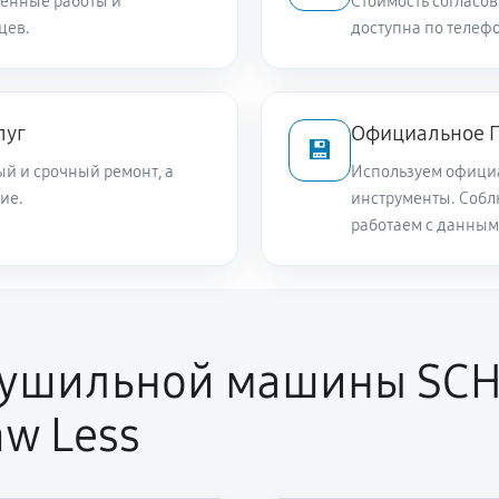
енные работы и
Стоимость согласов
цев.
доступна по телефо
луг
Официальное П
💾
й и срочный ремонт, а
Используем офици
ие.
инструменты. Собл
работаем с данным
сушильной машины SC
aw Less