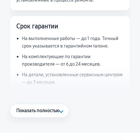
установленные в процессе ремонта.
Срок гарантии
На выполненные работы — до 1 года. Точный
срок указывается в гарантийном талоне.
На комплектующие по гарантии
производителя — от 6 до 24 месяцев.
На детали, установленные сервисным центром
— до 3 месяцев.
Что считается гарантийным случаем
Показать полностью
Повторное возникновение неисправности,
напрямую связанной с выполненным
ремонтом.