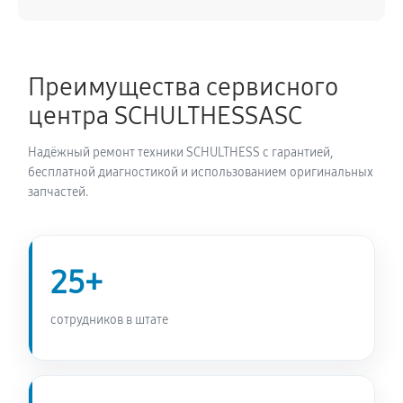
1530 руб
60 минут
Ремонт/замена датчика температуры
Преимущества сервисного
940 руб
60 минут
центра SCHULTHESSASC
Замена УБЛ стиральной машины SCHULTHESS
Надёжный ремонт техники SCHULTHESS с гарантией,
SPIRIT XLI 5536
бесплатной диагностикой и использованием оригинальных
940 руб
60 минут
запчастей.
Замена циркуляционного насоса
1530 руб
60 минут
25+
Замена сливного шланга
сотрудников в штате
850 руб
60 минут
Замена сливного насоса