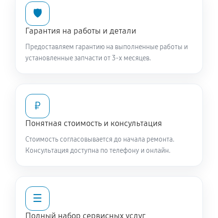
🛡️
Чистка заливного фильтра-сеточки
720 руб
60 минут
Гарантия на работы и детали
Предоставляем гарантию на выполненные работы и
Ремонт или замена петли двери
установленные запчасти от 3-х месяцев.
850 руб
60 минут
Замена мотора вентилятора сушки
₽
1360 руб
60 минут
Понятная стоимость и консультация
Замена верхнего противовеса
Стоимость согласовывается до начала ремонта.
1360 руб
60 минут
Консультация доступна по телефону и онлайн.
Замена нижнего противовеса
2930 руб
60 минут
☰
Замена бака стиральной машины SCHULTHESS
Полный набор сервисных услуг