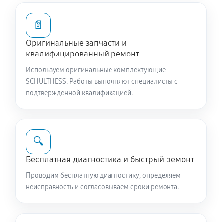
1320 руб
60 минут
📄
Ремонт или замена патрубка
Оригинальные запчасти и
1060 руб
60 минут
квалифицированный ремонт
Используем оригинальные комплектующие
Замена жгута электропроводки
SCHULTHESS. Работы выполняют специалисты с
1060 руб
60 минут
подтверждённой квалификацией.
Замена сетевого фильтра
1020 руб
60 минут
🔍
Чистка сливного фильтра
Бесплатная диагностика и быстрый ремонт
720 руб
60 минут
Проводим бесплатную диагностику, определяем
неисправность и согласовываем сроки ремонта.
Чистка разбрызгивателя
850 руб
60 минут