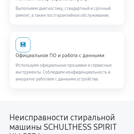
SPIRIT XLI 5536
Выполняем диагностику, стандартный и срочный
2930 руб
60 минут
ремонт, а также постгарантийное обслуживание.
Замена опоры бака стиральной машины
SCHULTHESS SPIRIT XLI 5536
💾
2380 руб
60 минут
Официальное ПО и работа с данными
Ремонт аквастопа стиральной машины SCHULTHESS
Используем официальные прошивки и сервисные
SPIRIT XLI 5536
инструменты. Соблюдаем конфиденциальность и
1530 руб
60 минут
аккуратно работаем с данными устройства.
Замена селектора программ
1530 руб
60 минут
Неисправности стиральной
Замена шторок барабана
машины SCHULTHESS SPIRIT
1490 руб
60 минут