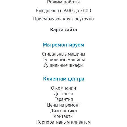
Режим работы
остается на стороне производителя или
Ежедневно с 9:00 до 21:00
продавца. За качество сторонних деталей
Приём заявок круглосуточно
сервисный центр ответственности не несет.
Карта сайта
Мы ремонтируем
Стиральные машины
Сушильные машины
Сушильные шкафы
Клиентам центра
О компании
Доставка
Гарантия
Цены на ремонт
Диагностика
Контакты
Корпоративным клиентам