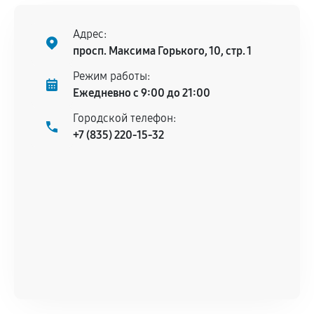
Поломка установленной детали при
нормальной эксплуатации в течение
Адрес:
гарантийного срока.
просп. Максима Горького, 10, стр. 1
Несоответствие комплектующей заявленным
Режим работы:
техническим характеристикам.
Ежедневно с 9:00 до 21:00
Городской телефон:
+7 (835) 220-15-32
Документы для подтверждения
гарантии
Гарантийный талон.
Акт выполненных работ с датой, перечнем
услуг и сроком гарантии.
Документы на установленные комплектующие
и кассовый чек.