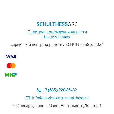
Обращение после окончания гарантийного
срока.
Программные сбои, если это не указано в
SCHULTHESS
ASC
отдельных условиях.
Политика конфиденциальности
Наши условия
Если комплектующие куплены
Сервисный центр по ремонту SCHULTHESS ©
2026
самостоятельно
Гарантия на выполненные работы может
сохраняться полностью или частично, если
соблюдены следующие условия:
Предоставленные детали подходят по
техническим параметрам и не имеют внешних
+7 (835) 220-15-32
дефектов.
info@service-cntr-schulthess.ru
Установка была выполнена нашим сервисным
Чебоксары, просп. Максима Горького, 10, стр. 1
центром.
При этом гарантия на сами комплектующие