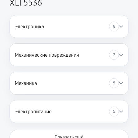
XLI 5536
Замена пружин стиральной машины SCHULTHESS
SPIRIT XLI 5536
Электроника
1490 руб
60 минут
8
Замена заливного клапана
1060 руб
60 минут
Механические повреждения
7
Механика
5
Электропитание
5
Показать ещё