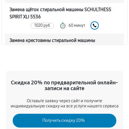
Замена щёток стиральной машины SCHULTHESS
SPIRIT XLI 5536
1020 руб
60 минут
Замена крестовины стиральной машины
SCHULTHESS SPIRIT XLI 5536
2340 руб
60 минут
Корпусный ремонт (замена резинок, креплений,
кнопок)
Скидка 20% по предварительной онлайн-
720 руб
60 минут
записи на сайте
Оставьте заявку через сайт и получите
Ремонт платы управления (восстановление)
индивидуальную скидку на все услуги нашего сервиса
2080 руб
60 минут
Получить скидку 20%
Замена блока управления