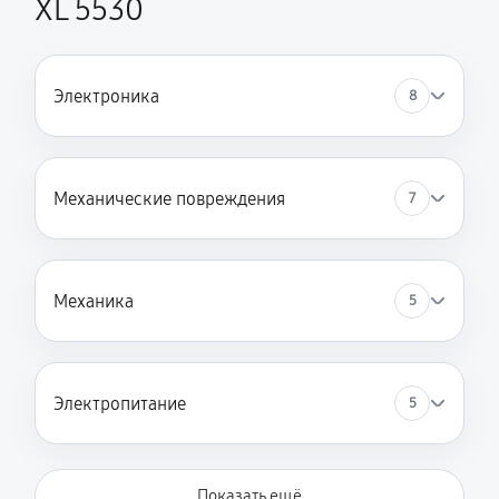
XL 5530
Замена пружин стиральной машины SCHULTHESS
SPIRIT XL 5530
Электроника
1490 руб
60 минут
8
Замена заливного клапана
1060 руб
60 минут
Механические повреждения
7
Механика
5
Электропитание
5
Показать ещё