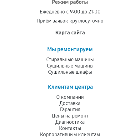
Режим работы
остается на стороне производителя или
Ежедневно с 9:00 до 21:00
продавца. За качество сторонних деталей
Приём заявок круглосуточно
сервисный центр ответственности не несет.
Карта сайта
Мы ремонтируем
Стиральные машины
Сушильные машины
Сушильные шкафы
Клиентам центра
О компании
Доставка
Гарантия
Цены на ремонт
Диагностика
Контакты
Корпоративным клиентам