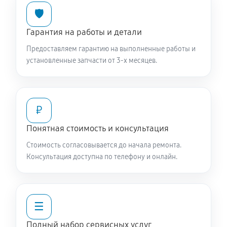
🛡️
Чистка заливного фильтра-сеточки
720 руб
60 минут
Гарантия на работы и детали
Предоставляем гарантию на выполненные работы и
Ремонт или замена петли двери
установленные запчасти от 3-х месяцев.
850 руб
60 минут
Замена мотора вентилятора сушки
₽
1360 руб
60 минут
Понятная стоимость и консультация
Замена верхнего противовеса
Стоимость согласовывается до начала ремонта.
1360 руб
60 минут
Консультация доступна по телефону и онлайн.
Замена нижнего противовеса
2930 руб
60 минут
☰
Замена бака стиральной машины SCHULTHESS
Полный набор сервисных услуг