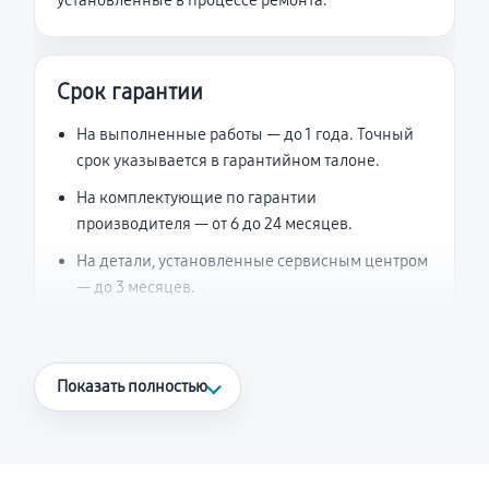
установленные в процессе ремонта.
Срок гарантии
На выполненные работы — до 1 года. Точный
срок указывается в гарантийном талоне.
На комплектующие по гарантии
производителя — от 6 до 24 месяцев.
На детали, установленные сервисным центром
— до 3 месяцев.
Что считается гарантийным случаем
Показать полностью
Повторное возникновение неисправности,
напрямую связанной с выполненным
ремонтом.