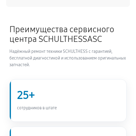
1530 руб
60 минут
Ремонт/замена датчика температуры
Преимущества сервисного
940 руб
60 минут
центра SCHULTHESSASC
Замена УБЛ стиральной машины SCHULTHESS
Надёжный ремонт техники SCHULTHESS с гарантией,
SPIRIT XL 5530
бесплатной диагностикой и использованием оригинальных
940 руб
60 минут
запчастей.
Замена циркуляционного насоса
1530 руб
60 минут
25+
Замена сливного шланга
сотрудников в штате
850 руб
60 минут
Замена сливного насоса