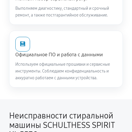
SPIRIT XL 5530
Выполняем диагностику, стандартный и срочный
2930 руб
60 минут
ремонт, а также постгарантийное обслуживание.
Замена опоры бака стиральной машины
SCHULTHESS SPIRIT XL 5530
💾
2380 руб
60 минут
Официальное ПО и работа с данными
Ремонт аквастопа стиральной машины SCHULTHESS
Используем официальные прошивки и сервисные
SPIRIT XL 5530
инструменты. Соблюдаем конфиденциальность и
1530 руб
60 минут
аккуратно работаем с данными устройства.
Замена селектора программ
1530 руб
60 минут
Неисправности стиральной
Замена шторок барабана
машины SCHULTHESS SPIRIT
1490 руб
60 минут