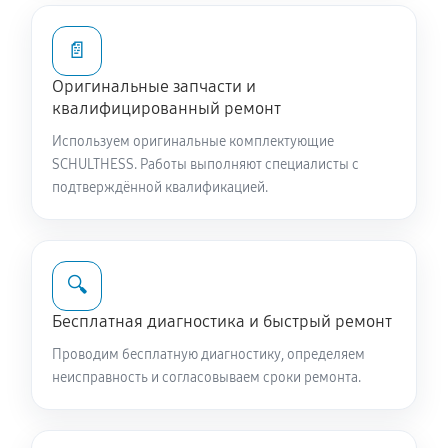
1320 руб
60 минут
📄
Ремонт или замена патрубка
Оригинальные запчасти и
1060 руб
60 минут
квалифицированный ремонт
Используем оригинальные комплектующие
Замена жгута электропроводки
SCHULTHESS. Работы выполняют специалисты с
1060 руб
60 минут
подтверждённой квалификацией.
Замена сетевого фильтра
1020 руб
60 минут
🔍
Чистка сливного фильтра
Бесплатная диагностика и быстрый ремонт
720 руб
60 минут
Проводим бесплатную диагностику, определяем
неисправность и согласовываем сроки ремонта.
Чистка разбрызгивателя
850 руб
60 минут