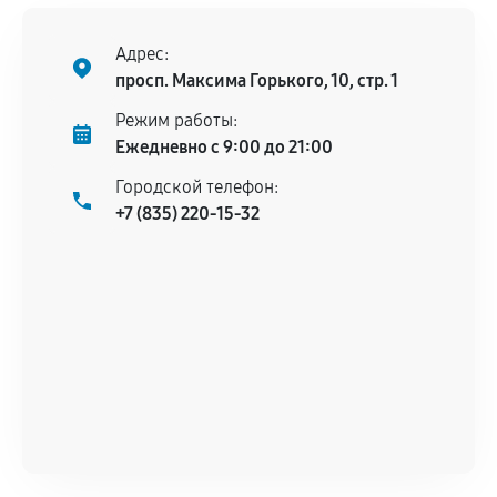
Поломка установленной детали при
нормальной эксплуатации в течение
Адрес:
гарантийного срока.
просп. Максима Горького, 10, стр. 1
Несоответствие комплектующей заявленным
Режим работы:
техническим характеристикам.
Ежедневно с 9:00 до 21:00
Городской телефон:
+7 (835) 220-15-32
Документы для подтверждения
гарантии
Гарантийный талон.
Акт выполненных работ с датой, перечнем
услуг и сроком гарантии.
Документы на установленные комплектующие
и кассовый чек.