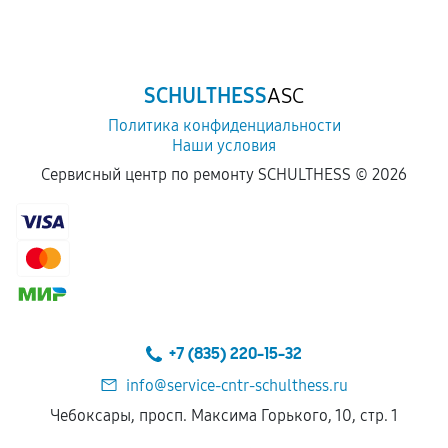
Обращение после окончания гарантийного
срока.
Программные сбои, если это не указано в
SCHULTHESS
ASC
отдельных условиях.
Политика конфиденциальности
Наши условия
Если комплектующие куплены
Сервисный центр по ремонту SCHULTHESS ©
2026
самостоятельно
Гарантия на выполненные работы может
сохраняться полностью или частично, если
соблюдены следующие условия:
Предоставленные детали подходят по
техническим параметрам и не имеют внешних
+7 (835) 220-15-32
дефектов.
info@service-cntr-schulthess.ru
Установка была выполнена нашим сервисным
Чебоксары, просп. Максима Горького, 10, стр. 1
центром.
При этом гарантия на сами комплектующие