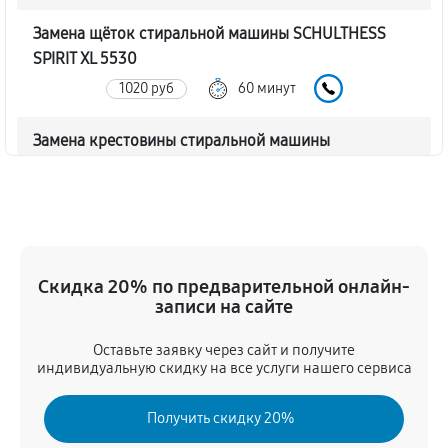
Замена щёток стиральной машины SCHULTHESS
SPIRIT XL 5530
1020 руб
60 минут
Замена крестовины стиральной машины
SCHULTHESS SPIRIT XL 5530
2340 руб
60 минут
Корпусный ремонт (замена резинок, креплений,
кнопок)
Скидка 20% по предварительной онлайн-
720 руб
60 минут
записи на сайте
Оставьте заявку через сайт и получите
Ремонт платы управления (восстановление)
индивидуальную скидку на все услуги нашего сервиса
2080 руб
60 минут
Получить скидку 20%
Замена блока управления