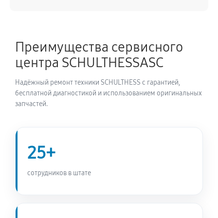
1530 руб
60 минут
Ремонт/замена датчика температуры
Преимущества сервисного
940 руб
60 минут
центра SCHULTHESSASC
Замена УБЛ стиральной машины SCHULTHESS
Надёжный ремонт техники SCHULTHESS с гарантией,
SPIRIT TOPLINE 8120
бесплатной диагностикой и использованием оригинальных
940 руб
60 минут
запчастей.
Замена циркуляционного насоса
1530 руб
60 минут
25+
Замена сливного шланга
сотрудников в штате
850 руб
60 минут
Замена сливного насоса