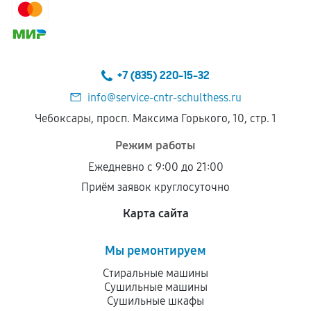
сохраняться полностью или частично, если
соблюдены следующие условия:
Предоставленные детали подходят по
техническим параметрам и не имеют внешних
+7 (835) 220-15-32
дефектов.
info@service-cntr-schulthess.ru
Установка была выполнена нашим сервисным
Чебоксары, просп. Максима Горького, 10, стр. 1
центром.
При этом гарантия на сами комплектующие
Режим работы
остается на стороне производителя или
Ежедневно с 9:00 до 21:00
продавца. За качество сторонних деталей
Приём заявок круглосуточно
сервисный центр ответственности не несет.
Карта сайта
Мы ремонтируем
Стиральные машины
Сушильные машины
Сушильные шкафы