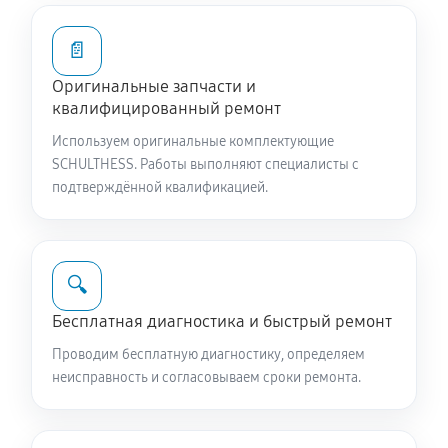
1320 руб
60 минут
📄
Ремонт или замена патрубка
Оригинальные запчасти и
1060 руб
60 минут
квалифицированный ремонт
Используем оригинальные комплектующие
Замена жгута электропроводки
SCHULTHESS. Работы выполняют специалисты с
1060 руб
60 минут
подтверждённой квалификацией.
Замена сетевого фильтра
1020 руб
60 минут
🔍
Чистка сливного фильтра
Бесплатная диагностика и быстрый ремонт
720 руб
60 минут
Проводим бесплатную диагностику, определяем
неисправность и согласовываем сроки ремонта.
Чистка разбрызгивателя
850 руб
60 минут