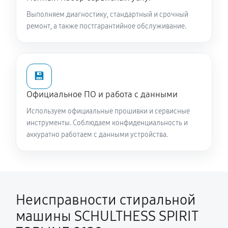
SPIRIT TOPLINE 8120
Выполняем диагностику, стандартный и срочный
2930 руб
60 минут
ремонт, а также постгарантийное обслуживание.
Замена опоры бака стиральной машины
SCHULTHESS SPIRIT TOPLINE 8120
💾
2380 руб
60 минут
Официальное ПО и работа с данными
Ремонт аквастопа стиральной машины SCHULTHESS
Используем официальные прошивки и сервисные
SPIRIT TOPLINE 8120
инструменты. Соблюдаем конфиденциальность и
1530 руб
60 минут
аккуратно работаем с данными устройства.
Замена селектора программ
1530 руб
60 минут
Неисправности стиральной
Замена шторок барабана
машины SCHULTHESS SPIRIT
1490 руб
60 минут