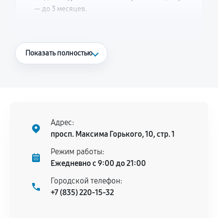
— до 3 месяцев.
Что считается гарантийным случаем
Показать полностью
Повторное возникновение неисправности,
напрямую связанной с выполненным
ремонтом.
Поломка установленной детали при
нормальной эксплуатации в течение
Адрес:
гарантийного срока.
просп. Максима Горького, 10, стр. 1
Несоответствие комплектующей заявленным
Режим работы:
техническим характеристикам.
Ежедневно с 9:00 до 21:00
Городской телефон:
+7 (835) 220-15-32
Документы для подтверждения
гарантии