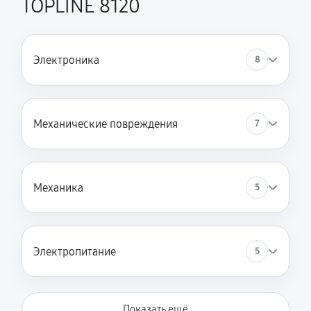
TOPLINE 8120
Замена пружин стиральной машины SCHULTHESS
SPIRIT TOPLINE 8120
Электроника
1490 руб
60 минут
8
Замена заливного клапана
1060 руб
60 минут
Механические повреждения
7
Механика
5
Электропитание
5
Показать ещё