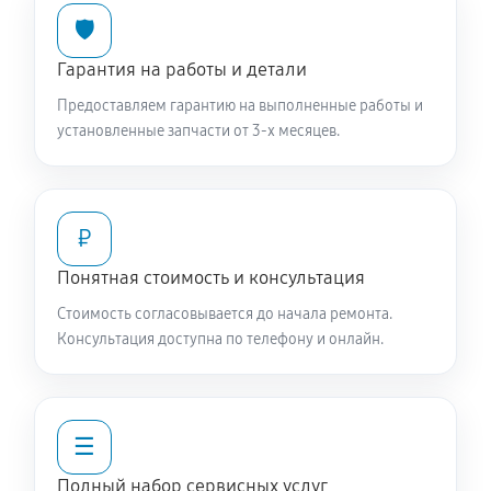
🛡️
Чистка заливного фильтра-сеточки
720 руб
60 минут
Гарантия на работы и детали
Предоставляем гарантию на выполненные работы и
Ремонт или замена петли двери
установленные запчасти от 3-х месяцев.
850 руб
60 минут
Замена мотора вентилятора сушки
₽
1360 руб
60 минут
Понятная стоимость и консультация
Замена верхнего противовеса
Стоимость согласовывается до начала ремонта.
1360 руб
60 минут
Консультация доступна по телефону и онлайн.
Замена нижнего противовеса
2930 руб
60 минут
☰
Замена бака стиральной машины SCHULTHESS
Полный набор сервисных услуг