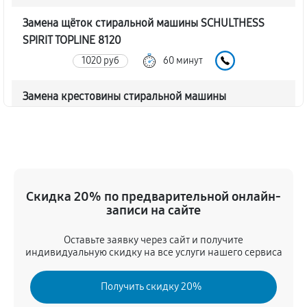
Замена щёток стиральной машины SCHULTHESS
SPIRIT TOPLINE 8120
1020 руб
60 минут
Замена крестовины стиральной машины
SCHULTHESS SPIRIT TOPLINE 8120
2340 руб
60 минут
Корпусный ремонт (замена резинок, креплений,
кнопок)
Скидка 20% по предварительной онлайн-
720 руб
60 минут
записи на сайте
Оставьте заявку через сайт и получите
Ремонт платы управления (восстановление)
индивидуальную скидку на все услуги нашего сервиса
2080 руб
60 минут
Получить скидку 20%
Замена блока управления